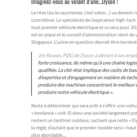
Imaginez-vous au volant d’une…Dyson !
Le rêve (ou le cauchemar, c’est selon…) va devenir 
concrétiser. Le spécialiste de l’aspirateur high-te
tout premier véhicule électrique et ce sera pour 
est en place et le conseil d’administration vient de
Singapour. L’usine en question devrait être terminée
Jim Rowan, PDG de Dyson à déclaré à ses emplo
forte croissance, de même qu’à une chaîne logi
qualifiée. La cité-état implique des coûts de b
d’expertise et d’engagement en matière de techn
produire des machines concentrant le meilleur d
produire notre véhicule électrique ».
Reste à déterminer qui sera prêt à s’offrir une voi
« tendance » soit-il) dans une société largement por
restent un tantinet coûteux, sachant que cette « Dy
la règle, d’autant que le premier modèle sera « haut 
plus abordable…