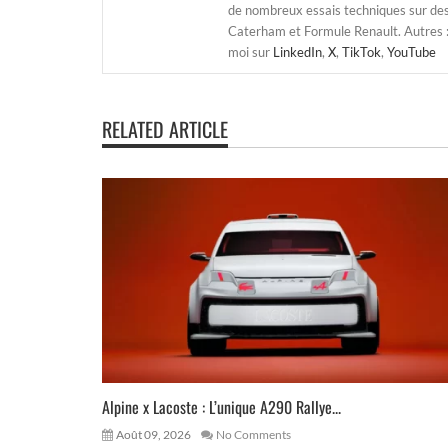
de nombreux essais techniques sur de
Caterham et Formule Renault. Autres : j
moi sur
LinkedIn
,
X
,
TikTok
,
YouTube
RELATED ARTICLE
Alpine x Lacoste : L’unique A290 Rallye...
Août 09, 2026
No Comments