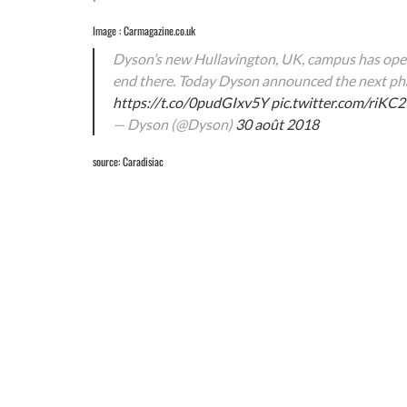
Image : Carmagazine.co.uk
Dyson’s new Hullavington, UK, campus has open
end there. Today Dyson announced the next pha
https://t.co/0pudGIxv5Y
pic.twitter.com/riKC
— Dyson (@Dyson)
30 août 2018
source: Caradisiac