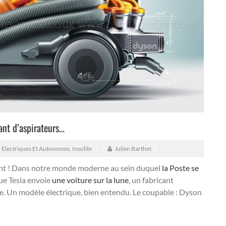
cant d’aspirateurs…
,
Electriques Et Autonomes
,
Insolite
Julien Barthet
ant ! Dans notre monde moderne au sein duquel
la Poste se
e Tesla envoie
une voiture sur la lune
, un fabricant
e.
Un modèle électrique, bien entendu. Le coupable : Dyson