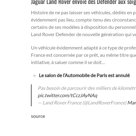
Jaguar Land Rover envoie des Defender aux soi
Histoire de ne pas laisser ses véhicules, dédiés en p
évidemment pas lieu, compte-tenu des circonstance
certains de ses modèles à disposition du personnel
Land Rover Defender de nouvelle génération qui von
Un véhicule évidemment adapté à ce type de profes
France est concernée par ce prêt, au même titre que
initiative, à saluer comme il se doit…
Le salon de l’Automobile de Paris est annulé
Pas besoin de parcourir des milliers de kilomèt
pic.twitter.com/tCczJAyNAq
— Land Rover France (@LandRoverFrance)
Mar
source