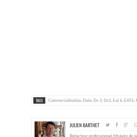
TAGS
Commercialisation
,
Date
,
Ds 3
,
Ds3
,
Eat 6
,
EAT6
,
JULIEN BARTHET
Rédacteur professionnel (titulaire de l