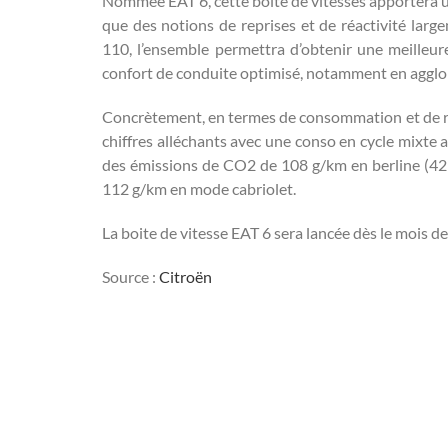
Nommée EAT 6, cette boite de vitesses apportera un
que des notions de reprises et de réactivité lar
110, l’ensemble permettra d’obtenir une meilleur
confort de conduite optimisé, notamment en agglom
Concrètement, en termes de consommation et de rej
chiffres alléchants avec une conso en cycle mixte an
des émissions de CO2 de 108 g/km en berline (42
112 g/km en mode cabriolet.
La boite de vitesse EAT 6 sera lancée dès le mois de
Source :
Citroën