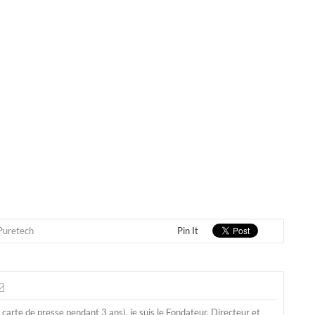
Puretech
Pin It
a carte de presse pendant 3 ans), je suis le Fondateur, Directeur et