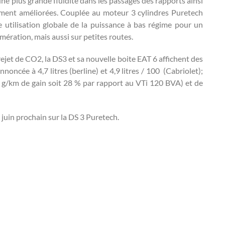
e plus grande fluidité dans les passages des rapports ainsi
gement améliorées. Couplée au moteur 3 cylindres Puretech
e utilisation globale de la puissance à bas régime pour un
ération, mais aussi sur petites routes.
et de CO2, la DS3 et sa nouvelle boite EAT 6 affichent des
noncée à 4,7 litres (berline) et 4,9 litres / 100 (Cabriolet);
 g/km de gain soit 28 % par rapport au VTi 120 BVA) et de
 juin prochain sur la DS 3 Puretech.