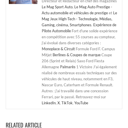
Directeur et Rédacteur en chef des magazines
Le Mag Sport Auto
,
Le Mag Auto Prestige -
Actu automobile et véhicules de prestige
et
Le
Mag Jeux High-Tech - Technologie, Médias,
Gaming, cinéma, Smartphones
.
Expérience de
Pilote Automobile
Fort d'une solide expérience
en compétition avec 55 courses au compteur,
j'ai évolué dans diverses catégories :
Monoplace & Circuit
Formule Ford F. Campus
Mitjet
Berlines & Coupes de marque
Coupe
206 (Sprint et Relais) Saxo Ford Fiesta
Allemagne
Palmarès
1 Victoire J'ai également
réalisé de nombreux essais techniques sur des
véhicules de haut niveau, notamment en F3,
Nascar Euro, Caterham et Formule Renault.
Autres : j'ai travaillé dans une concession
Ferrari, par le passé. Retrouvez-moi sur
LinkedIn
,
X
,
TikTok
,
YouTube
RELATED ARTICLE