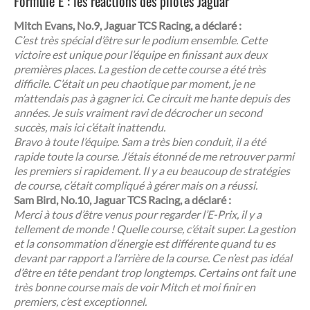
Formule E : les réactions des pilotes Jaguar
Mitch Evans, No.9, Jaguar TCS Racing, a déclaré :
C’est très spécial d’être sur le podium ensemble. Cette
victoire est unique pour l’équipe en finissant aux deux
premières places. La gestion de cette course a été très
difficile. C’était un peu chaotique par moment, je ne
m’attendais pas à gagner ici. Ce circuit me hante depuis des
années. Je suis vraiment ravi de décrocher un second
succès, mais ici c’était inattendu.
Bravo à toute l’équipe. Sam a très bien conduit, il a été
rapide toute la course. J’étais étonné de me retrouver parmi
les premiers si rapidement. Il y a eu beaucoup de stratégies
de course, c’était compliqué à gérer mais on a réussi.
Sam Bird, No.10, Jaguar TCS Racing, a déclaré :
Merci à tous d’être venus pour regarder l’
E
-Prix, il y a
tellement de monde ! Quelle course, c’était super. La gestion
et la consommation d’énergie est différente quand tu es
devant par rapport a l’arrière de la course. Ce n’est pas idéal
d’être en tête pendant trop longtemps. Certains ont fait une
très bonne course mais de voir Mitch et moi finir en
premiers, c’est exceptionnel.