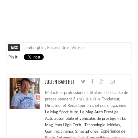
TAGS
Lamborghini
,
Record
,
Urus
,
Vitesse
Pin It
JULIEN BARTHET
Rédacteur professionnel (titulaire de la carte de
presse pendant 3 ans), je suis le Fondateur,
Directeur et Rédacteur en chef des magazines
Le Mag Sport Auto
,
Le Mag Auto Prestige -
Actu automobile et véhicules de prestige
et
Le
Mag Jeux High-Tech - Technologie, Médias,
Gaming, cinéma, Smartphones
.
Expérience de
Pilote Automobile
Fort d'une solide expérience