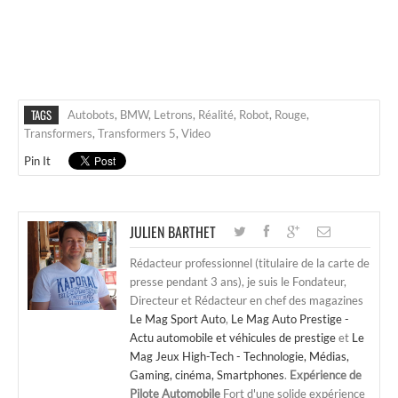
TAGS
Autobots
,
BMW
,
Letrons
,
Réalité
,
Robot
,
Rouge
,
Transformers
,
Transformers 5
,
Video
Pin It
JULIEN BARTHET
Rédacteur professionnel (titulaire de la carte de
presse pendant 3 ans), je suis le Fondateur,
Directeur et Rédacteur en chef des magazines
Le Mag Sport Auto
,
Le Mag Auto Prestige -
Actu automobile et véhicules de prestige
et
Le
Mag Jeux High-Tech - Technologie, Médias,
Gaming, cinéma, Smartphones
.
Expérience de
Pilote Automobile
Fort d'une solide expérience